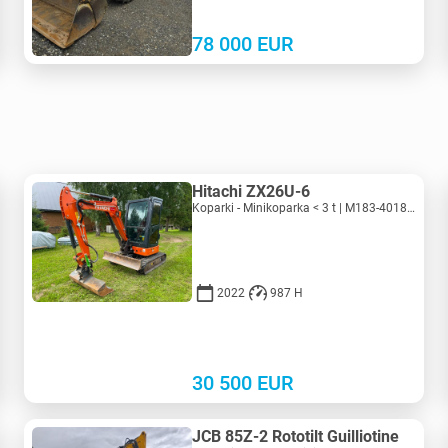
78 000
EUR
Hitachi ZX26U-6
Koparki - Minikoparka < 3 t | M183-4018 | KV183-4018
2022
987 H
30 500
EUR
JCB 85Z-2 Rototilt Guilliotine