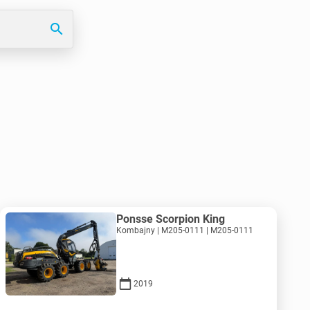
search
Ponsse Scorpion King
Kombajny | M205-0111 | M205-0111
2019