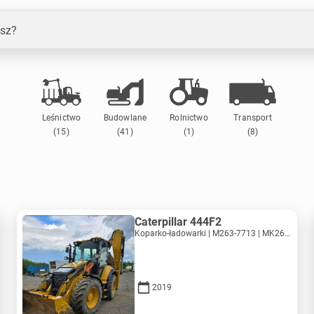
sz?
Leśnictwo
Budowlane
Rolnictwo
Transport
(15)
(41)
(1)
(8)
Caterpillar 444F2
Koparko-ładowarki | M263-7713 | MK263-7713
2019