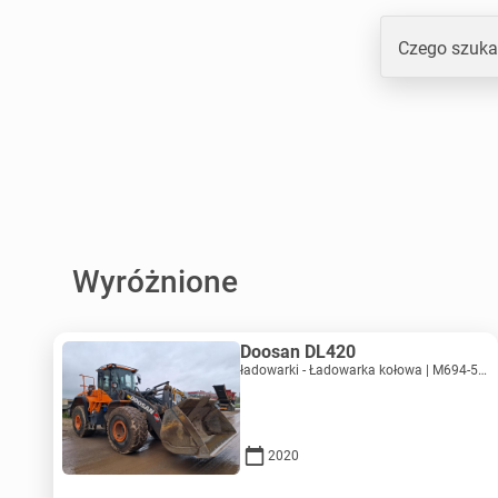
Czego szuka
Wyróżnione
Doosan DL420
ładowarki - Ładowarka kołowa | M694-5313 | MK694-5313
2020