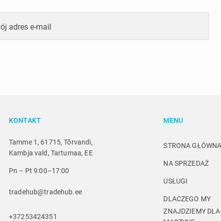
ój adres e-mail
KONTAKT
MENU
Tamme 1, 61715, Tõrvandi,
STRONA GŁÓWN
Kambja vald, Tartumaa, EE
NA SPRZEDAŻ
Pn – Pt 9:00–17:00
USŁUGI
tradehub@tradehub.ee
DLACZEGO MY
ZNAJDZIEMY DLA 
+37253424351