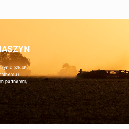
MASZYN
zyn ciężkich,
onalnemu i
m partnerem,