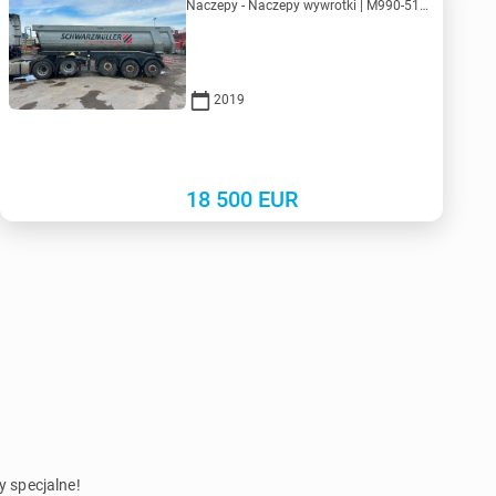
Naczepy - Naczepy wywrotki | M990-5125 | KV990-5125
2019
18 500
EUR
y specjalne!