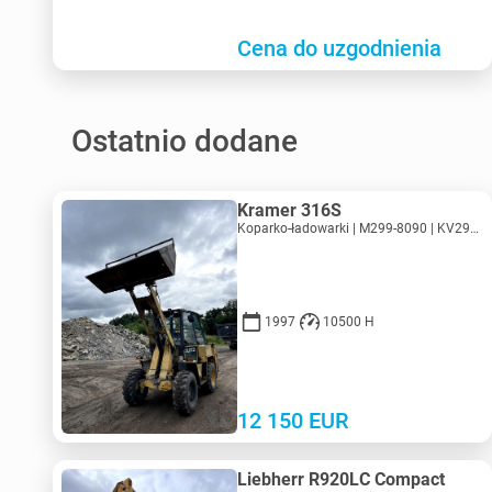
Cena do uzgodnienia
Ostatnio dodane
Kramer 316S
Koparko-ładowarki | M299-8090 | KV299-8090
1997
10500 H
12 150
EUR
Liebherr R920LC Compact