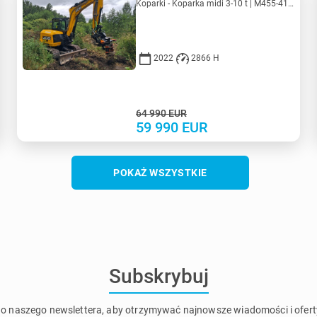
Koparki - Koparka midi 3-10 t | M455-4150 | MK455-4150
2022
2866 H
64 990
EUR
59 990
EUR
POKAŻ WSZYSTKIE
Subskrybuj
do naszego newslettera, aby otrzymywać najnowsze wiadomości i ofert