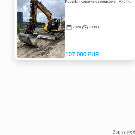
Koparki - Koparka gąsienicowa | M704-8713 | KV704-8713
2020
9999 H
107 000
EUR
Zapisz się 