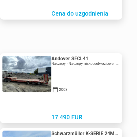
Cena do uzgodnienia
Andover SFCL41
Naczepy - Naczepy niskopodwoziowe | M683-2225
2003
17 490
EUR
Schwarzmüller K-SERIE 24M3 Extra Strong