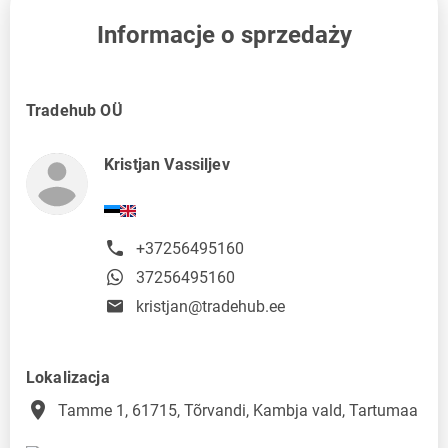
Informacje o sprzedaży
Tradehub OÜ
Kristjan Vassiljev
+37256495160
37256495160
kristjan@tradehub.ee
Lokalizacja
place
Tamme 1, 61715, Tõrvandi, Kambja vald, Tartumaa