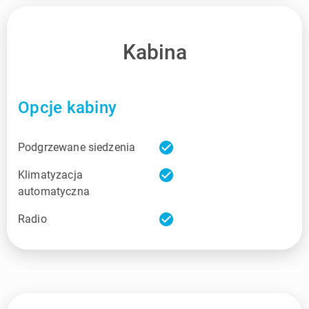
Kabina
Opcje kabiny
check_circle
Podgrzewane siedzenia
check_circle
Klimatyzacja
automatyczna
check_circle
Radio