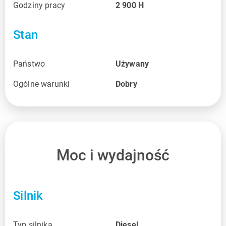
Godziny pracy
2 900
H
Stan
Państwo
Używany
Ogólne warunki
Dobry
Moc i wydajność
Silnik
Typ silnika
Diesel