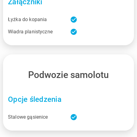
Załączniki
check_circle
Łyżka do kopania
check_circle
Wiadra planistyczne
Podwozie samolotu
Opcje śledzenia
check_circle
Stalowe gąsienice