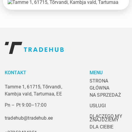
KONTAKT
MENU
STRONA 
Tamme 1, 61715, Tõrvandi,
GŁÓWNA
Kambja vald, Tartumaa, EE
NA SPRZEDAŻ
Pn – Pt 9:00–17:00
USŁUGI
DLACZEGO MY
tradehub@tradehub.ee
ZNAJDZIEMY 
DLA CIEBIE 