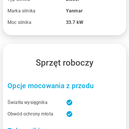
Marka silnika
Yanmar
Moc silnika
33.7
kW
Sprzęt roboczy
Opcje mocowania z przodu
check_circle
Światła wysięgnika
check_circle
Obwód ochrony młota