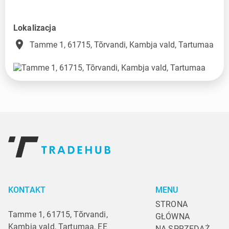
Lokalizacja
place
Tamme 1, 61715, Tõrvandi, Kambja vald, Tartumaa
KONTAKT
MENU
STRONA 
Tamme 1, 61715, Tõrvandi,
GŁÓWNA
Kambja vald, Tartumaa, EE
NA SPRZEDAŻ