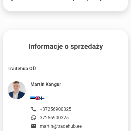
Informacje o sprzedaży
Tradehub OÜ
Martin Kangur
+37256900325
37256900325
martin@tradehub.ee