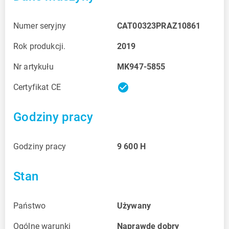
Numer seryjny
CAT00323PRAZ10861
Rok produkcji.
2019
Nr artykułu
MK947-5855
check_circle
Certyfikat CE
Godziny pracy
Godziny pracy
9 600
H
Stan
Państwo
Używany
Ogólne warunki
Naprawdę dobry