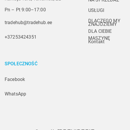
Pn – Pt 9:00–17:00
USŁUGI
DLACZEGO MY
tradehub@tradehub.ee
ZNAJDZIEMY 
DLA CIEBIE 
+37253424351
MASZYNĘ
Kontakt
SPOŁECZNOŚĆ
Facebook
WhatsApp