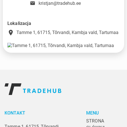
kristjan@tradehub.ee
Lokalizacja
place
Tamme 1, 61715, Tõrvandi, Kambja vald, Tartumaa
KONTAKT
MENU
STRONA 
Tamme 1, 61715, Tõrvandi,