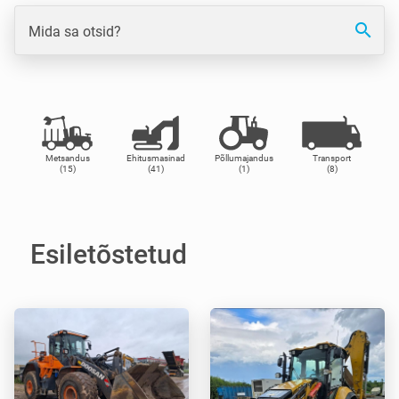
search
Mida sa otsid?
Metsandus
Ehitusmasinad
Põllumajandus
Transport
(15)
(41)
(1)
(8)
Esiletõstetud