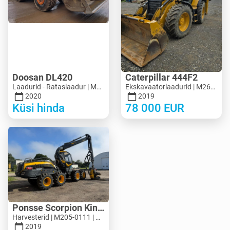
Doosan DL420
Caterpillar 444F2
Laadurid - Rataslaadur | M694-5313 | MK694-5313
Ekskavaatorlaadurid | M263-7713 | MK263-7713
2020
2019
Küsi hinda
78 000
EUR
Ponsse Scorpion King
Harvesterid | M205-0111 | M205-0111
2019