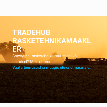
TRADEHUB
RASKETEHNIKAMAAKL
ER
Soovid abi rasketehnika müümisel või
ostmisel? Meie aitame
Vaata teenuseid ja müügis olevaid masinaid.