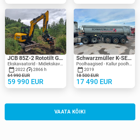
JCB 85Z-2 Rototilt Guilliotine
Schwarzmüller K-SERIE 24M3 Extra Strong
Ekskavaatorid - Midiekskavaator 3-10 t | M455-4150 | MK455-4150
Poolhaagised - Kallur poolhaagised | M990-5125 | KV990-5125
2022
2866 h
2019
64 990
EUR
18 500
EUR
59 990
EUR
17 490
EUR
VAATA KÕIKI