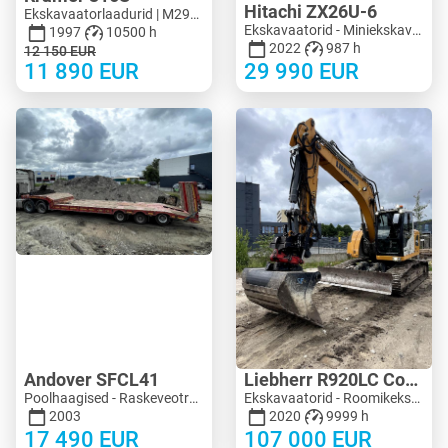
Hitachi ZX26U-6
Ekskavaatorlaadurid | M299-8090 | KV299-8090
Ekskavaatorid - Miniekskavaator < 3 t | M183-4018 | KV183-4018
1997
10500 h
2022
987 h
12 150
EUR
11 890
EUR
29 990
EUR
Andover SFCL41
Liebherr R920LC Compact
Poolhaagised - Raskeveotreilerid | M683-2225
Ekskavaatorid - Roomikekskavaator | M704-8713 | KV704-8713
2003
2020
9999 h
17 490
EUR
107 000
EUR