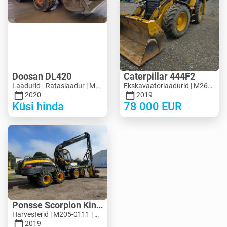
Doosan DL420
Caterpillar 444F2
Laadurid - Rataslaadur | M694-5313 | MK694-5313
Ekskavaatorlaadurid | M263-7713 | MK263-7713
2020
2019
Küsi hinda
78 000
EUR
Ponsse Scorpion King
Harvesterid | M205-0111 | M205-0111
2019