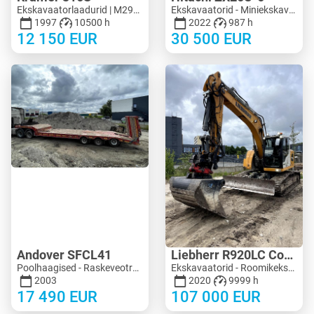
Ekskavaatorlaadurid | M299-8090 | KV299-8090
Ekskavaatorid - Miniekskavaator < 3 t | M183-4018 | KV183-4018
1997
10500 h
2022
987 h
12 150
EUR
30 500
EUR
Andover SFCL41
Liebherr R920LC Compact
Poolhaagised - Raskeveotreilerid | M683-2225
Ekskavaatorid - Roomikekskavaator | M704-8713 | KV704-8713
2003
2020
9999 h
17 490
EUR
107 000
EUR