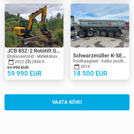
JCB 85Z-2 Rototilt Guilliotine
Schwarzmüller K-SERIE 24M3 Extra Strong
Ekskavaatorid - Midiekskavaator 3-10 t | M455-4150 | MK455-4150
Poolhaagised - Kallur poolhaagised | M990-5125 | KV990-5125
2022
2866 h
2019
64 990
EUR
59 990
EUR
18 500
EUR
VAATA KÕIKI