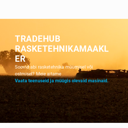
TRADEHUB
RASKETEHNIKAMAAKL
ER
Soovid abi rasketehnika müümisel või
ostmisel? Meie aitame
Vaata teenuseid ja müügis olevaid masinaid.