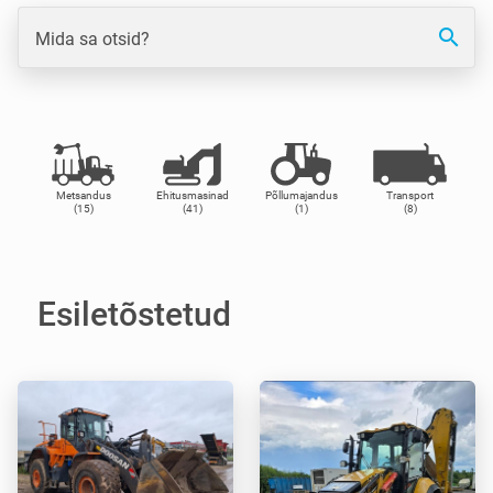
search
Mida sa otsid?
Metsandus
Ehitusmasinad
Põllumajandus
Transport
(15)
(41)
(1)
(8)
Esiletõstetud