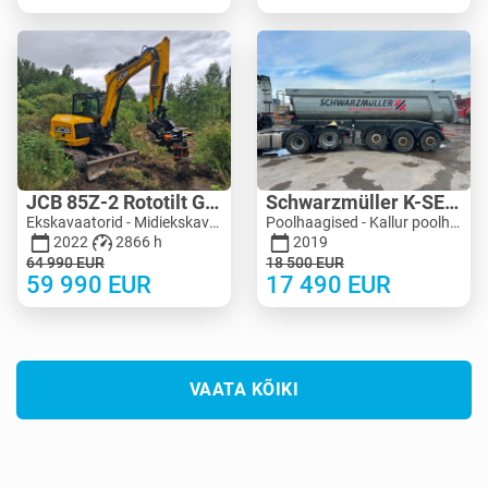
JCB 85Z-2 Rototilt Guilliotine
Schwarzmüller K-SERIE 24M3 Extra Strong
Ekskavaatorid - Midiekskavaator 3-10 t | M455-4150 | MK455-4150
Poolhaagised - Kallur poolhaagised | M990-5125 | KV990-5125
2022
2866 h
2019
64 990
EUR
18 500
EUR
59 990
EUR
17 490
EUR
VAATA KÕIKI