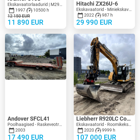
Hitachi ZX26U-6
Ekskavaatorlaadurid | M299-8090 | KV299-8090
Ekskavaatorid - Miniekskavaator < 3 t | M183-4018 | KV183-4018
1997
10500 h
2022
987 h
12 150
EUR
11 890
EUR
29 990
EUR
Andover SFCL41
Liebherr R920LC Compact
Poolhaagised - Raskeveotreilerid | M683-2225
Ekskavaatorid - Roomikekskavaator | M704-8713 | KV704-8713
2003
2020
9999 h
17 490
EUR
107 000
EUR