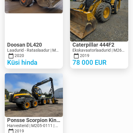
Doosan DL420
Caterpillar 444F2
Laadurid - Rataslaadur | M694-5313 | MK694-5313
Ekskavaatorlaadurid | M263-7713 | MK263-7713
2020
2019
Küsi hinda
78 000
EUR
Ponsse Scorpion King
Harvesterid | M205-0111 | M205-0111
2019