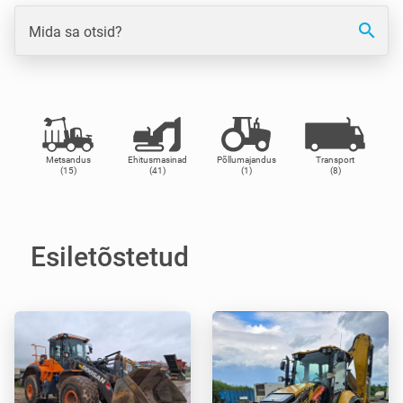
search
Mida sa otsid?
Metsandus
Ehitusmasinad
Põllumajandus
Transport
(15)
(41)
(1)
(8)
Esiletõstetud