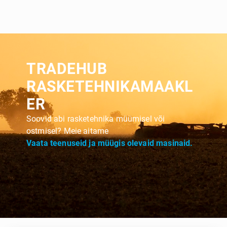
TRADEHUB
RASKETEHNIKAMAAKL
ER
Soovid abi rasketehnika müümisel või
ostmisel? Meie aitame
Vaata teenuseid ja müügis olevaid masinaid.