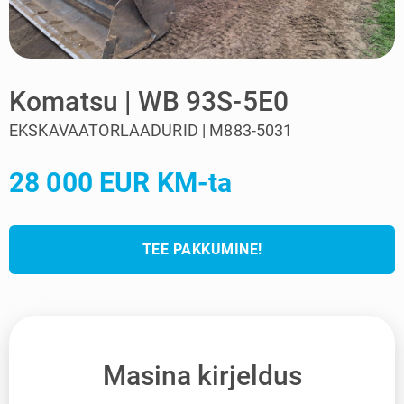
Komatsu | WB 93S-5E0
EKSKAVAATORLAADURID | M883-5031
28 000 EUR KM-ta
TEE PAKKUMINE!
Masina kirjeldus