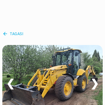
arrow_back
TAGASI
❮
❯