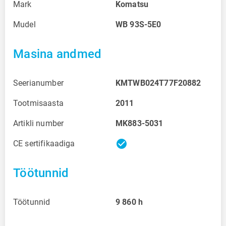
Mark
Komatsu
Mudel
WB 93S-5E0
Masina andmed
Seerianumber
KMTWB024T77F20882
Tootmisaasta
2011
Artikli number
MK883-5031
check_circle
CE sertifikaadiga
Töötunnid
Töötunnid
9 860
h