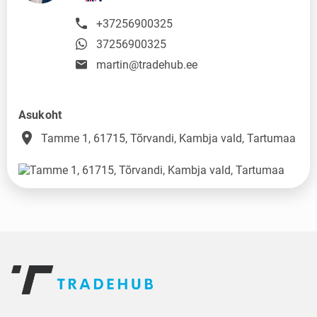
+37256900325
37256900325
martin@tradehub.ee
Asukoht
place
Tamme 1, 61715, Tõrvandi, Kambja vald, Tartumaa