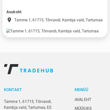
Asukoht
place
Tamme 1, 61715, Tõrvandi, Kambja vald, Tartumaa
KONTAKT
MENÜÜ
AVALEHT
Tamme 1, 61715, Tõrvandi,
Kambja vald, Tartumaa, EE
MÜÜGIKS