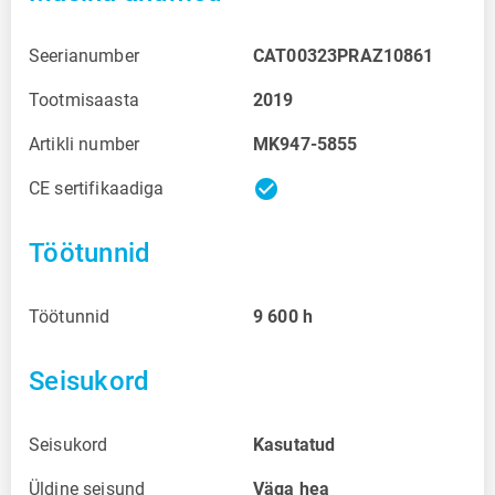
Seerianumber
CAT00323PRAZ10861
Tootmisaasta
2019
Artikli number
MK947-5855
check_circle
CE sertifikaadiga
Töötunnid
Töötunnid
9 600
h
Seisukord
Seisukord
Kasutatud
Üldine seisund
Väga hea