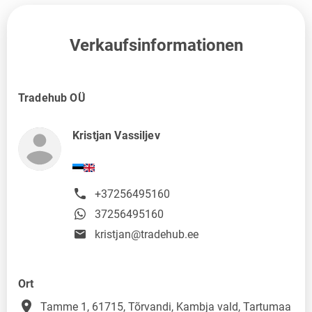
Verkaufsinformationen
Tradehub OÜ
Kristjan Vassiljev
+37256495160
37256495160
kristjan@tradehub.ee
Ort
place
Tamme 1, 61715, Tõrvandi, Kambja vald, Tartumaa