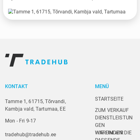
KONTAKT
MENÜ
STARTSEITE
Tamme 1, 61715, Tõrvandi,
Kambja vald, Tartumaa, EE
ZUM VERKAUF
DIENSTLEISTUN
Mon - Fri 9-17
GEN
WARUM WIR
WIR FINDEN DIE 
tradehub@tradehub.ee