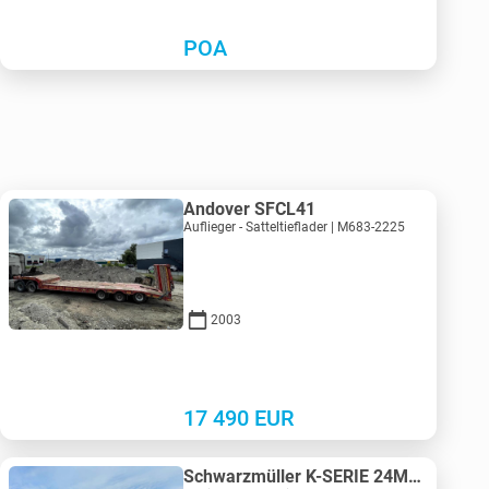
POA
Andover SFCL41
Auflieger - Satteltieflader | M683-2225
2003
17 490
EUR
Schwarzmüller K-SERIE 24M3 Extra Strong