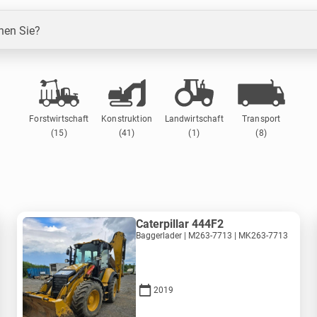
en Sie?
Forstwirtschaft
Konstruktion
Landwirtschaft
Transport
(15)
(41)
(1)
(8)
Caterpillar 444F2
Baggerlader | M263-7713 | MK263-7713
2019