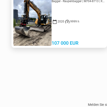
Bagger - Raupenbagger | M704-8713 | KV704-8713
2020
9999 h
107 000
EUR
Melden Sie s