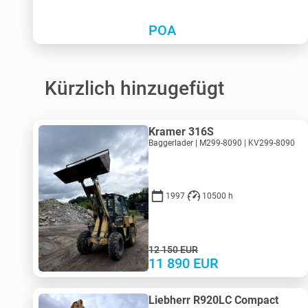
POA
Kürzlich hinzugefügt
Kramer 316S
Baggerlader | M299-8090 | KV299-8090
1997
10500 h
12 150
EUR
11 890
EUR
Liebherr R920LC Compact