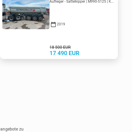
Auflieger - Sattelkipper | M990-5125 | KV990-5125
2019
18 500
EUR
17 490
EUR
erangebote zu