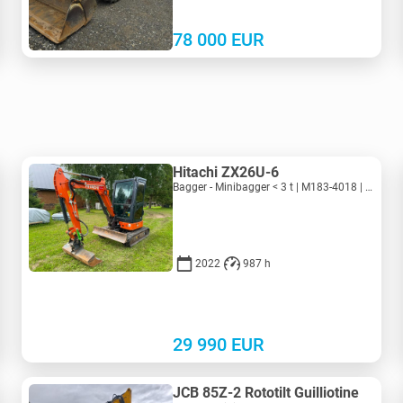
78 000
EUR
Hitachi ZX26U-6
Bagger - Minibagger < 3 t | M183-4018 | KV183-4018
2022
987 h
29 990
EUR
JCB 85Z-2 Rototilt Guilliotine