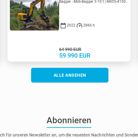
Bagger - Midi-Bagger 3-10 t | M455-4150 | MK455-4150
2022
2866 h
64 990
EUR
59 990
EUR
ALLE ANSEHEN
Abonnieren
ich für unseren Newsletter an, um die neuesten Nachrichten und Sond