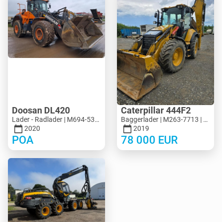
Doosan DL420
Caterpillar 444F2
Lader - Radlader | M694-5313 | MK694-5313
Baggerlader | M263-7713 | MK263-7713
2020
2019
POA
78 000
EUR