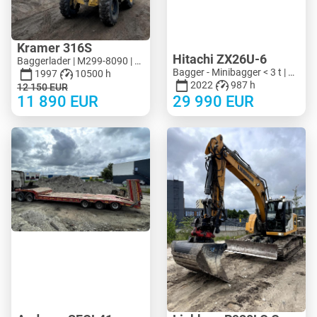
Kramer 316S
Hitachi ZX26U-6
Baggerlader | M299-8090 | KV299-8090
Bagger - Minibagger < 3 t | M183-4018 | KV183-4018
1997
10500 h
2022
987 h
12 150
EUR
11 890
EUR
29 990
EUR