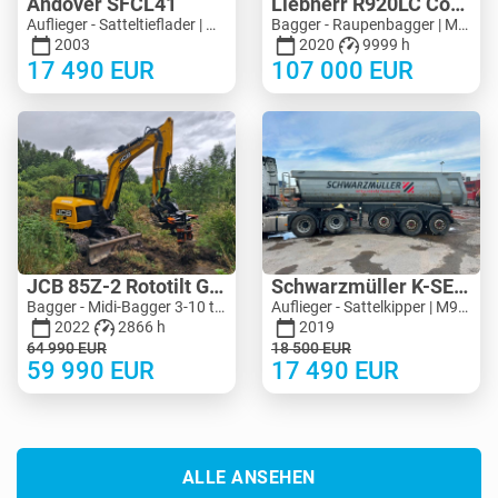
Andover SFCL41
Liebherr R920LC Compact
Auflieger - Satteltieflader | M683-2225
Bagger - Raupenbagger | M704-8713 | KV704-8713
2003
2020
9999 h
17 490
EUR
107 000
EUR
JCB 85Z-2 Rototilt Guilliotine
Schwarzmüller K-SERIE 24M3 Extra Strong
Bagger - Midi-Bagger 3-10 t | M455-4150 | MK455-4150
Auflieger - Sattelkipper | M990-5125 | KV990-5125
2022
2866 h
2019
64 990
EUR
18 500
EUR
59 990
EUR
17 490
EUR
ALLE ANSEHEN