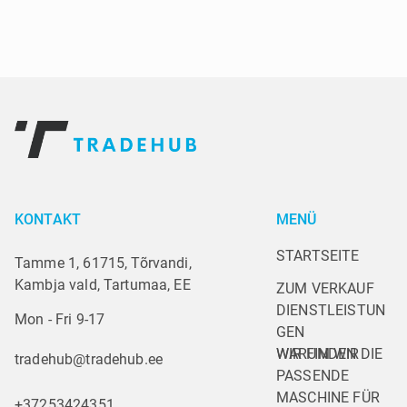
KONTAKT
MENÜ
STARTSEITE
Tamme 1, 61715, Tõrvandi,
Kambja vald, Tartumaa, EE
ZUM VERKAUF
DIENSTLEISTUN
Mon - Fri 9-17
GEN
WARUM WIR
WIR FINDEN DIE 
tradehub@tradehub.ee
PASSENDE 
MASCHINE FÜR 
+37253424351