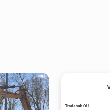
V
Tradehub OÜ