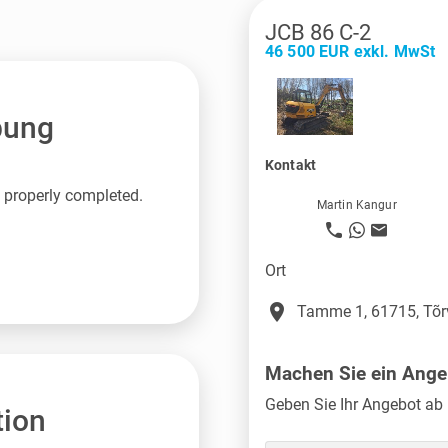
JCB 86 C-2
46 500 EUR exkl. MwSt
bung
Kontakt
 properly completed.
Martin Kangur
Ort
place
Tamme 1, 61715, Tõr
Machen Sie ein Ange
Geben Sie Ihr Angebot ab 
tion