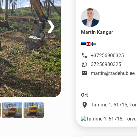
❯
Martin Kangur
+37256900325
37256900325
martin@tradehub.ee
Ort
place
Tamme 1, 61715, Tõr