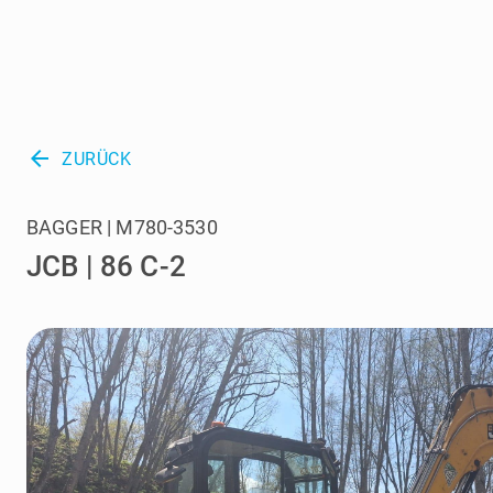
arrow_back
ZURÜCK
BAGGER | M780-3530
JCB | 86 C-2